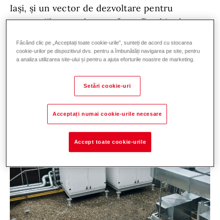
Iaşi, şi un vector de dezvoltare pentru
companiile care doresc să se afle chiar în
mijlocul evenimentelor importante.
Făcând clic pe „Acceptați toate cookie-urile”, sunteți de acord cu stocarea
cookie-urilor pe dispozitivul dvs. pentru a îmbunătăți navigarea pe site, pentru
a analiza utilizarea site-ului și pentru a ajuta eforturile noastre de marketing.
Setări cookie-uri
Acceptați numai cookie-urile necesare
Accept toate cookie-urile