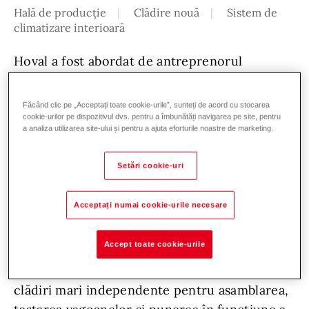
Hală de producție
Clădire nouă
Sistem de
climatizare interioară
Hoval a fost abordat de antreprenorul
mecanic și electric care lucrează cu Siemens
Mobility pentru furnizarea de soluții de
Făcând clic pe „Acceptați toate cookie-urile”, sunteți de acord cu stocarea
încălzire și de ventilație necesare la fabrica de
cookie-urilor pe dispozitivul dvs. pentru a îmbunătăți navigarea pe site, pentru
a analiza utilizarea site-ului și pentru a ajuta eforturile noastre de marketing.
trenuri a companiei de la Goole, East Riding
din Yorkshire.
Setări cookie-uri
Construcția fabricii de 67 de acri a început în
Acceptați numai cookie-urile necesare
iunie 2020. Primele trenuri asamblate acolo au
fost noile trenuri de linie Piccadilly pentru
Accept toate cookie-urile
Transport for London. Fabrica, amplasată între
autostrada M62 și râul Ouse, cuprinde trei
clădiri mari independente pentru asamblarea,