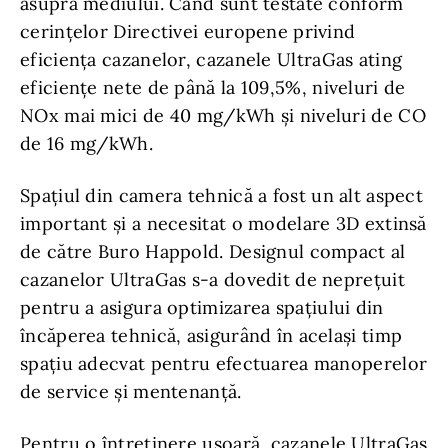
asupra mediului. Când sunt testate conform
cerințelor Directivei europene privind
eficiența cazanelor, cazanele UltraGas ating
eficiențe nete de până la 109,5%, niveluri de
NOx mai mici de 40 mg/kWh și niveluri de CO
de 16 mg/kWh.
Spațiul din camera tehnică a fost un alt aspect
important și a necesitat o modelare 3D extinsă
de către Buro Happold. Designul compact al
cazanelor UltraGas s-a dovedit de neprețuit
pentru a asigura optimizarea spațiului din
încăperea tehnică, asigurând în același timp
spațiu adecvat pentru efectuarea manoperelor
de service și mentenanță.
Pentru o întreținere ușoară, cazanele UltraGas