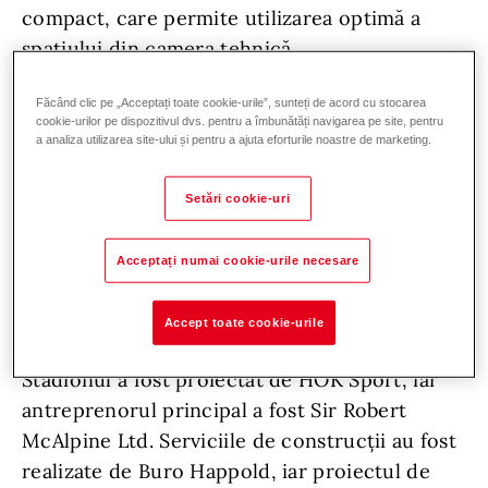
compact, care permite utilizarea optimă a
spațiului din camera tehnică.
Inaugurat de Prințul Philip, Duce de
Făcând clic pe „Acceptați toate cookie-urile”, sunteți de acord cu stocarea
cookie-urilor pe dispozitivul dvs. pentru a îmbunătăți navigarea pe site, pentru
Edinburgh,
Stadionul Emirates
este un
a analiza utilizarea site-ului și pentru a ajuta eforturile noastre de marketing.
adevărat gigant care se întinde pe o suprafață
de aproximativ 69.000 m², având o capacitate
Setări cookie-uri
de 60.000 de spectatori. Proiectul a avut un
impact economic substantial, a creat peste
Acceptați numai cookie-urile necesare
2600 de noi locuri de muncă în zonă și a
facilitat, de asemenea, construcția a 2500 de
Accept toate cookie-urile
case noi în cartierul londonez Islington.
Stadionul a fost proiectat de HOK Sport, iar
antreprenorul principal a fost Sir Robert
McAlpine Ltd. Serviciile de construcții au fost
realizate de Buro Happold, iar proiectul de