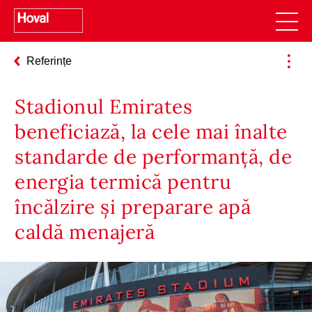
Referințe
Stadionul Emirates
beneficiază, la cele mai înalte
standarde de performanță, de
energia termică pentru
încălzire și preparare apă
caldă menajeră