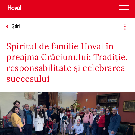
Știri
Spiritul de familie Hoval în
preajma Crăciunului: Tradiție,
responsabilitate și celebrarea
succesului