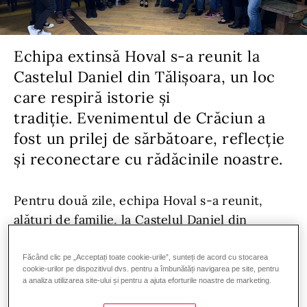
Echipa extinsă Hoval s-a reunit la
Castelul Daniel din Tălișoara, un loc
care respiră istorie și
tradiție. Evenimentul de Crăciun a
fost un prilej de sărbătoare, reflecție
și reconectare cu rădăcinile noastre.
Pentru două zile, echipa Hoval s-a reunit,
alături de familie, la Castelul Daniel din
Tălișoara, Covasna, un loc care respiră istorie
și tradiție. Asemenea acestui castel cu
Făcând clic pe „Acceptați toate cookie-urile”, sunteți de acord cu stocarea
cookie-urilor pe dispozitivul dvs. pentru a îmbunătăți navigarea pe site, pentru
arhitectura sa renascentistă și clasicistă,
a analiza utilizarea site-ului și pentru a ajuta eforturile noastre de marketing.
valorile Hoval sunt ancorate în respectul