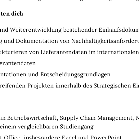
ten dich
g und Weiterentwicklung bestehender Einkaufsdoku
g und Dokumentation von Nachhaltigkeitsanforder
ukturieren von Lieferantendaten im internationale
ferantendaten
ntationen und Entscheidungsgrundlagen
reifenden Projekten innerhalb des Strategischen Ei
in Betriebswirtschaft, Supply Chain Management, N
 einem vergleichbaren Studiengang
ft Office, insbesondere Excel und PowerPoint