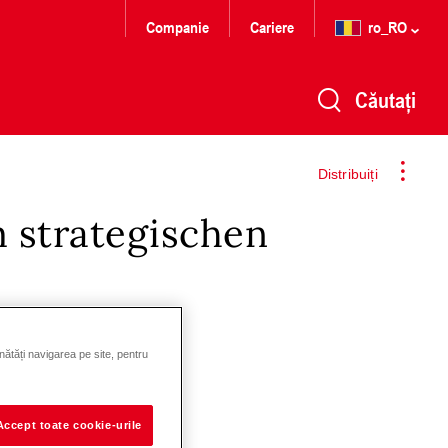
Companie
Cariere
ro_RO
Căutați
Distribuiți
 strategischen
nătăți navigarea pe site, pentru
Accept toate cookie-urile