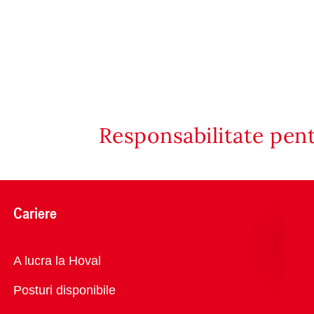
Responsabilitate pen
Cariere
Vedere
A lucra la Hoval
generală
Posturi disponibile