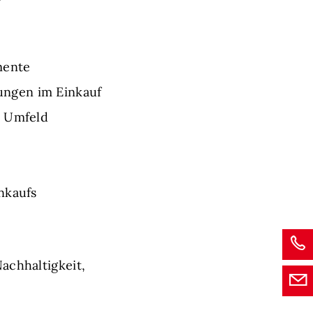
mente
ungen im Einkauf
n Umfeld
nkaufs
achhaltigkeit,