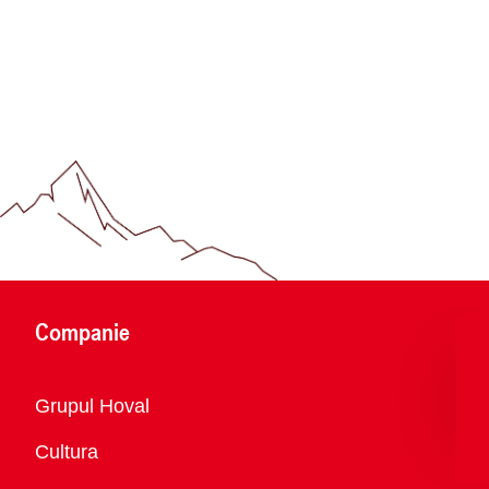
Companie
Vedere
Grupul Hoval
generală
Cultura