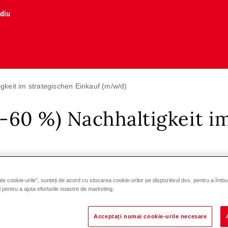
ediu
gkeit im strategischen Einkauf (m/w/d)
-60 %) Nachhaltigkeit im
)
Vaduz
Liechtenstein
te cookie-urile”, sunteți de acord cu stocarea cookie-urilor pe dispozitivul dvs. pentru a îmbu
și pentru a ajuta eforturile noastre de marketing.
Acceptați numai cookie-urile necesare