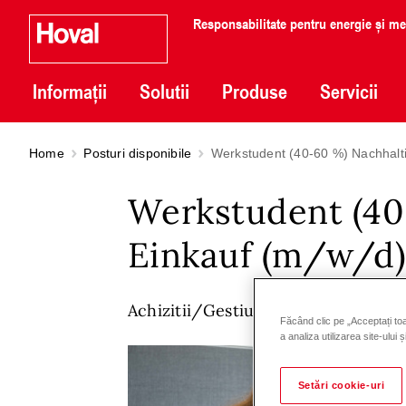
Responsabilitate pentru energie și m
Informații
Solutii
Produse
Servicii
Home
Posturi disponibile
Werkstudent (40-60 %) Nachhalti
Werkstudent (40
Einkauf (m/w/d
Achizitii/Gestiunea materialelor
Făcând clic pe „Acceptați toa
a analiza utilizarea site-ului 
Setări cookie-uri