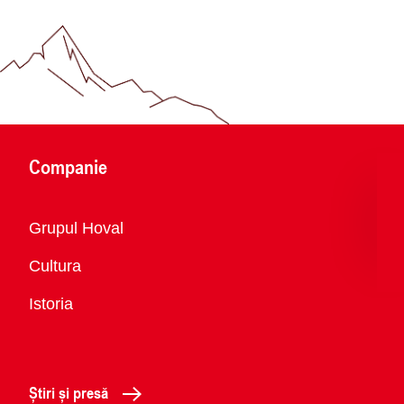
Companie
Vedere
Grupul Hoval
generală
Cultura
Istoria
Știri și presă