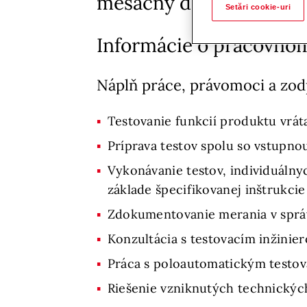
mesačný dochádzkový 
Setări cookie-uri
Informácie o pracovno
Náplň práce, právomoci a zo
Testovanie funkcií produktu vrát
Príprava testov spolu so vstupno
Vykonávanie testov, individuálny
základe špecifikovanej inštrukcie
Zdokumentovanie merania v správe
Konzultácia s testovacím inžini
Práca s poloautomatickým testo
Riešenie vzniknutých technickýc