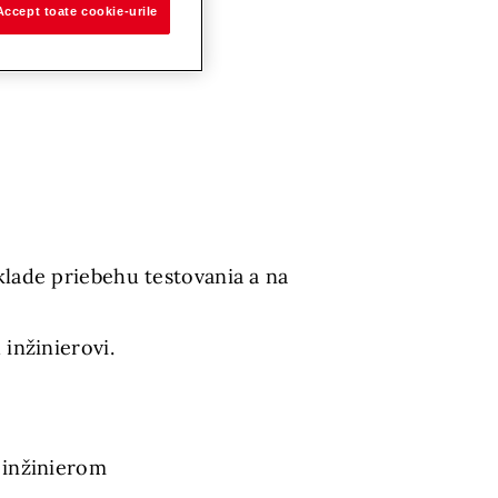
Accept toate cookie-urile
lade priebehu testovania a na
inžinierovi.
 inžinierom