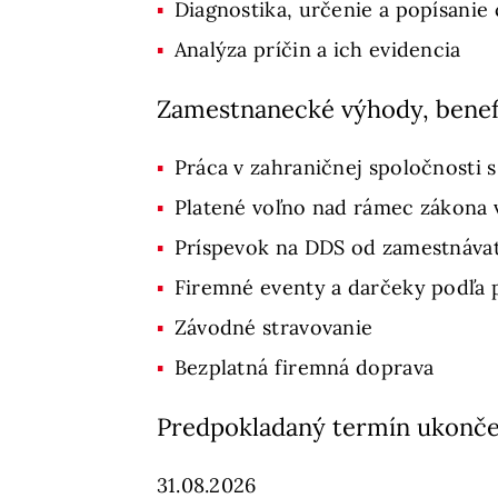
Diagnostika, určenie a popísani
Analýza príčin a ich evidencia
Zamestnanecké výhody, benef
Práca v zahraničnej spoločnost
Platené voľno nad rámec zákona v
Príspevok na DDS od zamestnávat
Firemné eventy a darčeky podľa p
Závodné stravovanie
Bezplatná firemná doprava
Predpokladaný termín ukonče
31.08.2026