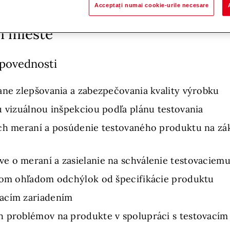
bonus
Acceptați numai cookie-urile necesare
m mieste
dpovednosti
ane zlepšovania a zabezpečovania kvality výrobku
u vizuálnou inšpekciou podľa plánu testovania
ch meraní a posúdenie testovaného produktu na zák
 o meraní a zasielanie na schválenie testovaciemu 
erom ohľadom odchýlok od špecifikácie produktu
vacím zariadením
h problémov na produkte v spolupráci s testovacím