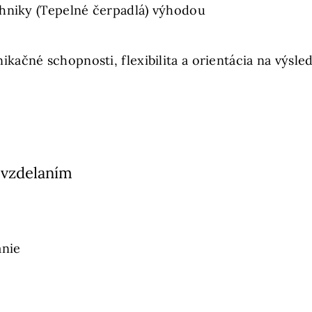
chniky (Tepelné čerpadlá) výhodou
ačné schopnosti, flexibilita a orientácia na výsle
 vzdelaním
anie