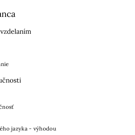
anca
 vzdelaním
anie
učnosti
čnosť
ého jazyka - výhodou