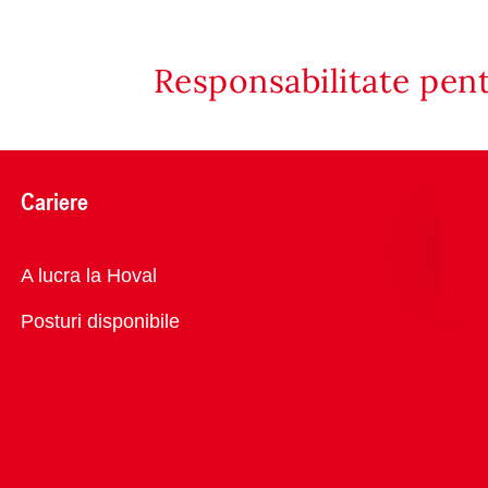
Responsabilitate pen
Cariere
Vedere
A lucra la Hoval
generală
Posturi disponibile