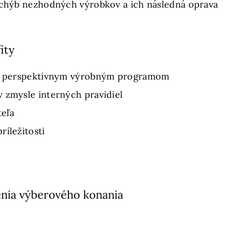
e chýb nezhodných výrobkov a ich následná oprava
ity
i s perspektívnym výrobným programom
 zmysle interných pravidiel
eľa
ríležitosti
nia výberového konania