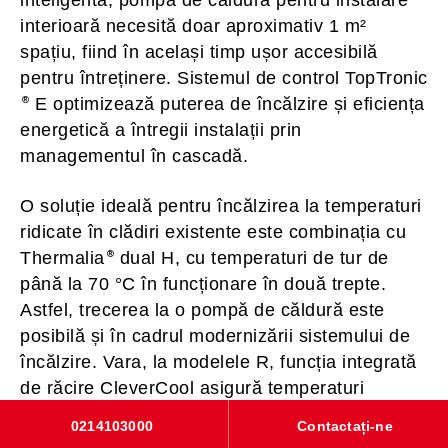
inteligentă, pompa de căldură pentru instalare
interioară necesită doar aproximativ 1 m²
spațiu, fiind în același timp ușor accesibilă
pentru întreținere. Sistemul de control TopTronic
E optimizează puterea de încălzire și eficiența
energetică a întregii instalații prin
managementul în cascadă.
O soluție ideală pentru încălzirea la temperaturi
ridicate în clădiri existente este combinația cu
Thermalia
dual H, cu temperaturi de tur de
până la 70 °C în funcționare în două trepte.
Astfel, trecerea la o pompă de căldură este
posibilă și în cadrul modernizării sistemului de
încălzire. Vara, la modelele R, funcția integrată
de răcire CleverCool asigură temperaturi
confortabile în încăperi.
0214103000
Contactați-ne