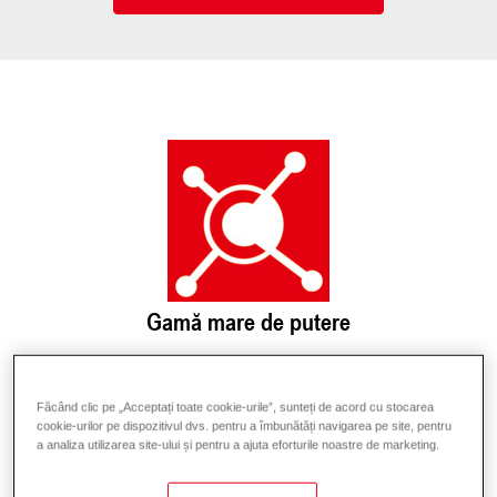
Gamă mare de putere
De la hoteluri și clădiri de birouri la hale de
producție - Hoval are soluția de încălzire ideală
Făcând clic pe „Acceptați toate cookie-urile”, sunteți de acord cu stocarea
pentru nevoile dumneavoastră individuale.
cookie-urilor pe dispozitivul dvs. pentru a îmbunătăți navigarea pe site, pentru
Pompele de căldură Hoval sunt disponibile într-o
a analiza utilizarea site-ului și pentru a ajuta eforturile noastre de marketing.
gamă largă de putere și cu o temperatură de tur