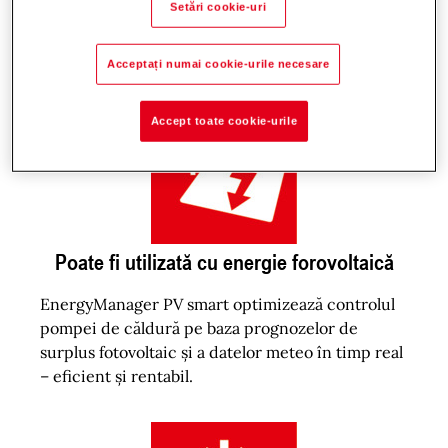
de până la 70°C. Un controler central
Setări cookie-uri
coordonează componentele, inclusiv online prin
HovalConnect.
Acceptați numai cookie-urile necesare
Accept toate cookie-urile
Poate fi utilizată cu energie forovoltaică
EnergyManager PV smart optimizează controlul
pompei de căldură pe baza prognozelor de
surplus fotovoltaic și a datelor meteo în timp real
– eficient și rentabil.