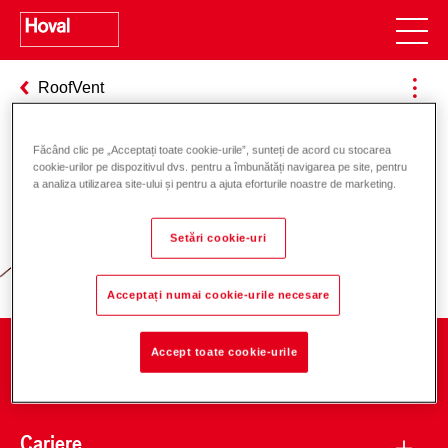
RoofVent
Făcând clic pe „Acceptați toate cookie-urile”, sunteți de acord cu stocarea
cookie-urilor pe dispozitivul dvs. pentru a îmbunătăți navigarea pe site, pentru
Responsabilitate pentru energie și
a analiza utilizarea site-ului și pentru a ajuta eforturile noastre de marketing.
mediu
Setări cookie-uri
Acceptați numai cookie-urile necesare
Accept toate cookie-urile
Companie
Cariere