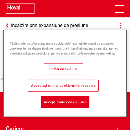
Încălzire prin expansiune de presiune
Făcând clic pe „Acceptați toate cookie-urile”, sunteți de acord cu stocarea
cookie-urilor pe dispozitivul dvs. pentru a îmbunătăți navigarea pe site, pentru
Responsabilitate pentru energie și
a analiza utilizarea site-ului și pentru a ajuta eforturile noastre de marketing.
mediu
Setări cookie-uri
Acceptați numai cookie-urile necesare
Accept toate cookie-urile
Companie
Cariere