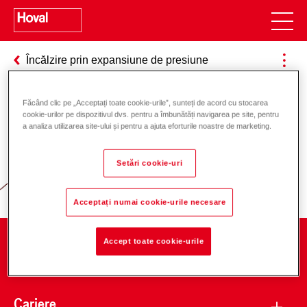
Încălzire prin expansiune de presiune
Făcând clic pe „Acceptați toate cookie-urile”, sunteți de acord cu stocarea
cookie-urilor pe dispozitivul dvs. pentru a îmbunătăți navigarea pe site, pentru
Responsabilitate pentru energie și
a analiza utilizarea site-ului și pentru a ajuta eforturile noastre de marketing.
mediu
Setări cookie-uri
Acceptați numai cookie-urile necesare
Accept toate cookie-urile
Companie
Cariere