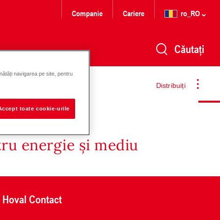
Companie
Cariere
ro_RO
Căutați
nătăți navigarea pe site, pentru
Distribuiți
Accept toate cookie-urile
tru energie și mediu
Hoval Contact