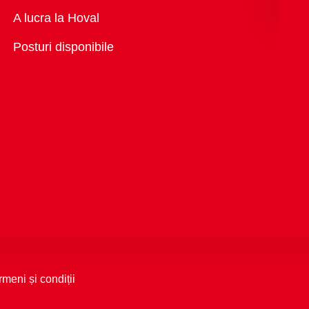
Vedere
A lucra la Hoval
generală
Posturi disponibile
rmeni și condiții