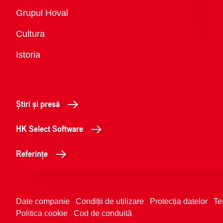
Vedere
Grupul Hoval
generală
Cultura
Istoria
Știri și presă
HK Select Software
Referințe
Date companie
Condiții de utilizare
Protecția datelor
Te
Politica cookie
Cod de conduită