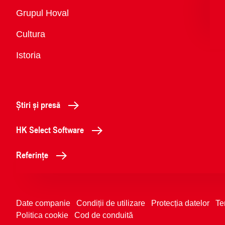
Vedere
Grupul Hoval
generală
Cultura
Istoria
Știri și presă
HK Select Software
Referințe
Date companie
Condiții de utilizare
Protecția datelor
Te
Politica cookie
Cod de conduită