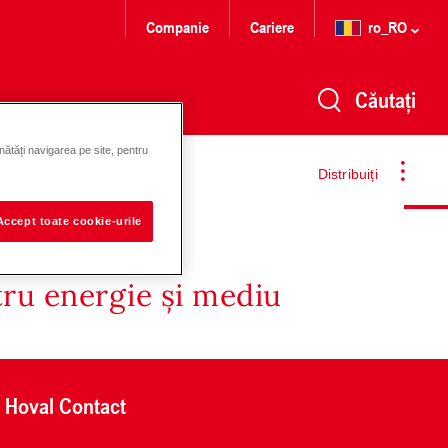
Companie
Cariere
ro_RO
Căutați
nătăți navigarea pe site, pentru
Distribuiți
Accept toate cookie-urile
tru energie și mediu
Hoval Contact