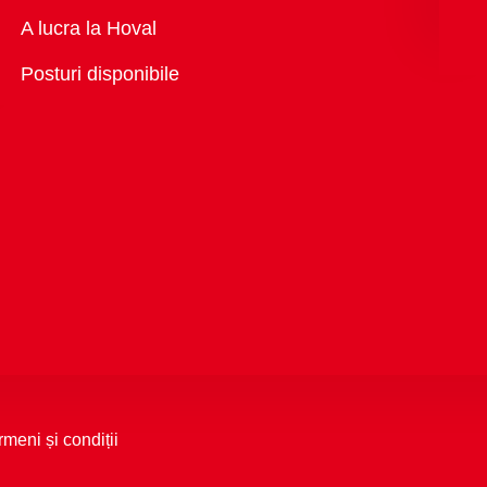
Vedere
A lucra la Hoval
generală
Posturi disponibile
rmeni și condiții