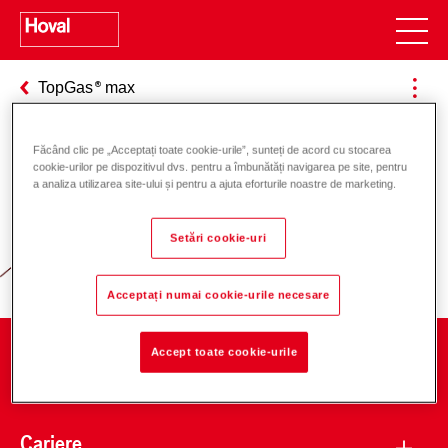
TopGas
max
Făcând clic pe „Acceptați toate cookie-urile”, sunteți de acord cu stocarea
cookie-urilor pe dispozitivul dvs. pentru a îmbunătăți navigarea pe site, pentru
Responsabilitate pentru energie și
a analiza utilizarea site-ului și pentru a ajuta eforturile noastre de marketing.
mediu
Setări cookie-uri
Acceptați numai cookie-urile necesare
Accept toate cookie-urile
Companie
Cariere