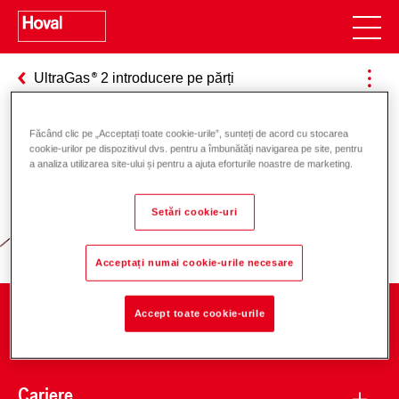
UltraGas
2 introducere pe părți
Făcând clic pe „Acceptați toate cookie-urile”, sunteți de acord cu stocarea
cookie-urilor pe dispozitivul dvs. pentru a îmbunătăți navigarea pe site, pentru
Responsabilitate pentru energie și
a analiza utilizarea site-ului și pentru a ajuta eforturile noastre de marketing.
mediu
Setări cookie-uri
Acceptați numai cookie-urile necesare
Accept toate cookie-urile
Companie
Cariere