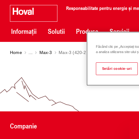
Responsabilitate pentru energie și m
Informații
Solutii
Produse
Servicii
Făcând clic pe „Acceptați toa
Home
...
Max-3
Max-3 (420-2700)
a analiza utilizarea site-ului 
Setări cookie-uri
Companie