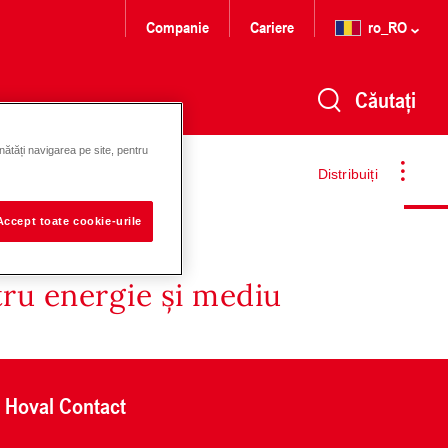
Companie
Cariere
ro_RO
Căutați
nătăți navigarea pe site, pentru
Distribuiți
Accept toate cookie-urile
tru energie și mediu
Hoval Contact