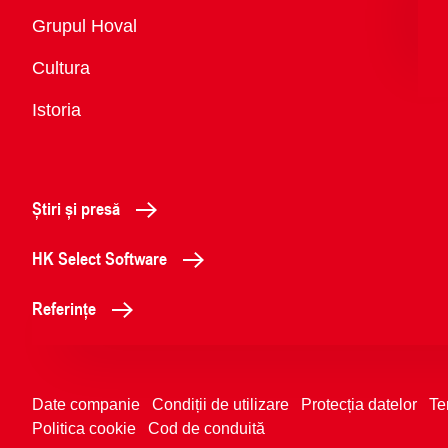
Vedere
Grupul Hoval
generală
Cultura
Istoria
Știri și presă
HK Select Software
Referințe
Date companie
Condiții de utilizare
Protecția datelor
Te
Politica cookie
Cod de conduită