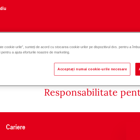
ediu
te cookie-urile”, sunteți de acord cu stocarea cookie-urilor pe dispozitivul dvs. pentru a îmbu
și pentru a ajuta eforturile noastre de marketing.
Acceptați numai cookie-urile necesare
Responsabilitate pen
Cariere