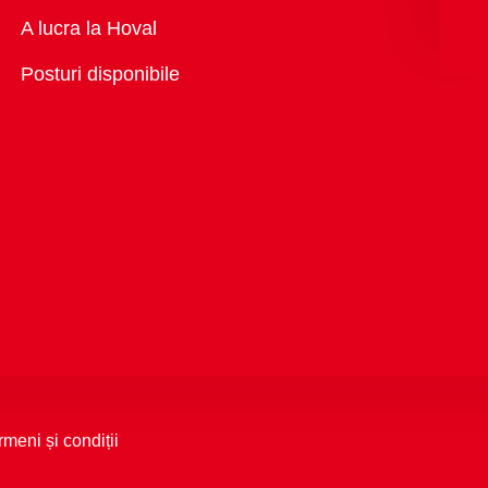
Vedere
A lucra la Hoval
generală
Posturi disponibile
rmeni și condiții