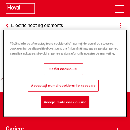
Electric heating elements
Făcând clic pe „Acceptați toate cookie-urile”, sunteți de acord cu stocarea
cookie-urilor pe dispozitivul dvs. pentru a îmbunătăți navigarea pe site, pentru
Responsabilitate pentru energie și
a analiza utilizarea site-ului și pentru a ajuta eforturile noastre de marketing.
mediu
Setări cookie-uri
Acceptați numai cookie-urile necesare
Accept toate cookie-urile
Companie
Cariere