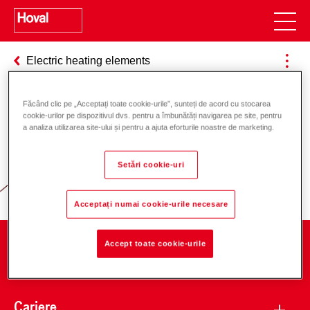
Electric heating elements
Făcând clic pe „Acceptați toate cookie-urile”, sunteți de acord cu stocarea
cookie-urilor pe dispozitivul dvs. pentru a îmbunătăți navigarea pe site, pentru
Responsabilitate pentru energie și
a analiza utilizarea site-ului și pentru a ajuta eforturile noastre de marketing.
mediu
Setări cookie-uri
Acceptați numai cookie-urile necesare
Accept toate cookie-urile
Companie
Cariere