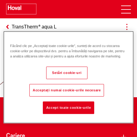
TransTherm
aqua L
Făcând clic pe „Acceptați toate cookie-urile”, sunteți de acord cu stocarea
cookie-urilor pe dispozitivul dvs. pentru a îmbunătăți navigarea pe site, pentru
Responsabilitate pentru energie și
a analiza utilizarea site-ului și pentru a ajuta eforturile noastre de marketing.
mediu
Setări cookie-uri
Acceptați numai cookie-urile necesare
Accept toate cookie-urile
Companie
Cariere