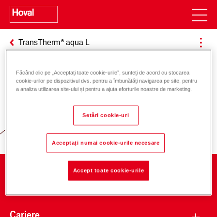
TransTherm
aqua L
Făcând clic pe „Acceptați toate cookie-urile”, sunteți de acord cu stocarea
cookie-urilor pe dispozitivul dvs. pentru a îmbunătăți navigarea pe site, pentru
Responsabilitate pentru energie și
a analiza utilizarea site-ului și pentru a ajuta eforturile noastre de marketing.
mediu
Setări cookie-uri
Acceptați numai cookie-urile necesare
Accept toate cookie-urile
Companie
Cariere