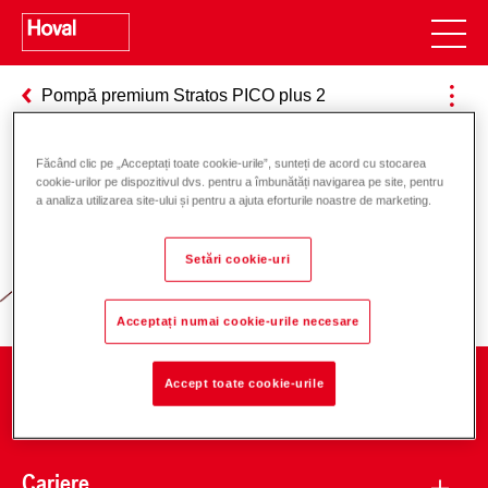
Pompă premium Stratos PICO plus 2
Făcând clic pe „Acceptați toate cookie-urile”, sunteți de acord cu stocarea
cookie-urilor pe dispozitivul dvs. pentru a îmbunătăți navigarea pe site, pentru
Responsabilitate pentru energie și
a analiza utilizarea site-ului și pentru a ajuta eforturile noastre de marketing.
mediu
Setări cookie-uri
Acceptați numai cookie-urile necesare
Accept toate cookie-urile
Companie
Cariere