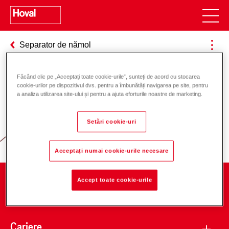
Separator de nămol
Făcând clic pe „Acceptați toate cookie-urile”, sunteți de acord cu stocarea
cookie-urilor pe dispozitivul dvs. pentru a îmbunătăți navigarea pe site, pentru
Responsabilitate pentru energie și
a analiza utilizarea site-ului și pentru a ajuta eforturile noastre de marketing.
mediu
Setări cookie-uri
Acceptați numai cookie-urile necesare
Accept toate cookie-urile
Companie
Cariere