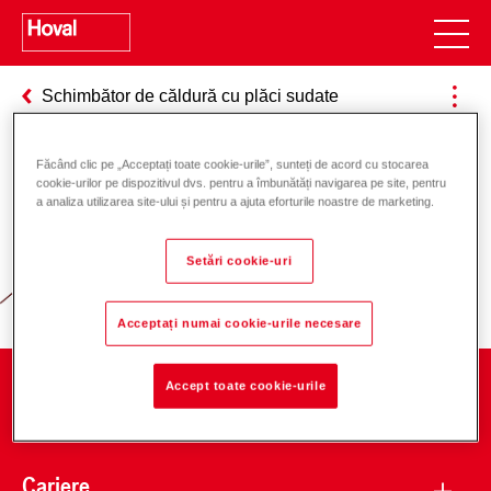
Schimbător de căldură cu plăci sudate
Făcând clic pe „Acceptați toate cookie-urile”, sunteți de acord cu stocarea
cookie-urilor pe dispozitivul dvs. pentru a îmbunătăți navigarea pe site, pentru
Responsabilitate pentru energie și
a analiza utilizarea site-ului și pentru a ajuta eforturile noastre de marketing.
mediu
Setări cookie-uri
Acceptați numai cookie-urile necesare
Accept toate cookie-urile
Companie
Cariere