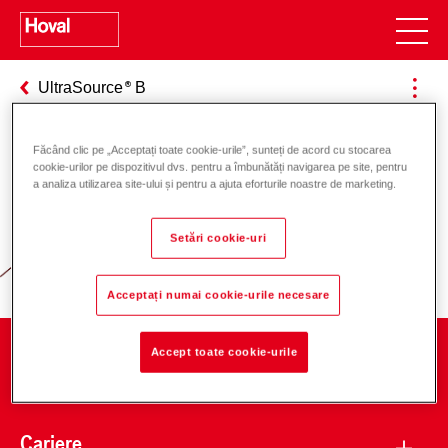
UltraSource
B
Făcând clic pe „Acceptați toate cookie-urile”, sunteți de acord cu stocarea
cookie-urilor pe dispozitivul dvs. pentru a îmbunătăți navigarea pe site, pentru
Responsabilitate pentru energie și
a analiza utilizarea site-ului și pentru a ajuta eforturile noastre de marketing.
mediu
Setări cookie-uri
Acceptați numai cookie-urile necesare
Accept toate cookie-urile
Companie
Cariere