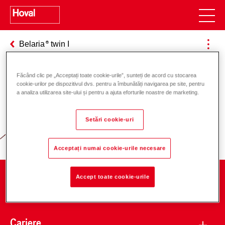
Belaria
twin I
Făcând clic pe „Acceptați toate cookie-urile”, sunteți de acord cu stocarea
cookie-urilor pe dispozitivul dvs. pentru a îmbunătăți navigarea pe site, pentru
Responsabilitate pentru energie și
a analiza utilizarea site-ului și pentru a ajuta eforturile noastre de marketing.
mediu
Setări cookie-uri
Acceptați numai cookie-urile necesare
Accept toate cookie-urile
Companie
Cariere