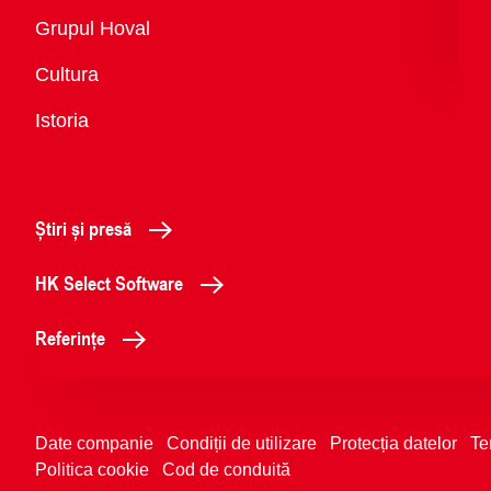
Vedere
Grupul Hoval
generală
Cultura
Istoria
Știri și presă
HK Select Software
Referințe
Date companie
Condiții de utilizare
Protecția datelor
Te
Politica cookie
Cod de conduită