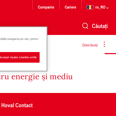
Companie
Cariere
ro_RO
Căutați
nătăți navigarea pe site, pentru
Distribuiți
Accept toate cookie-urile
tru energie și mediu
Hoval Contact