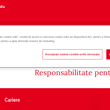
ediu
te cookie-urile”, sunteți de acord cu stocarea cookie-urilor pe dispozitivul dvs. pentru a îmbu
și pentru a ajuta eforturile noastre de marketing.
Acceptați numai cookie-urile necesare
Responsabilitate pen
Cariere