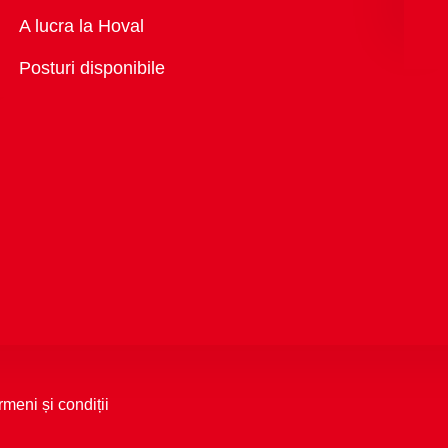
Vedere
A lucra la Hoval
generală
Posturi disponibile
rmeni și condiții