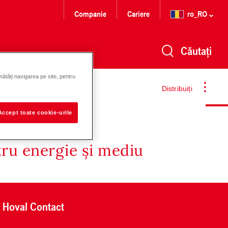
Companie
Cariere
ro_RO
Căutați
nătăți navigarea pe site, pentru
Distribuiți
Accept toate cookie-urile
tru energie și mediu
Hoval Contact