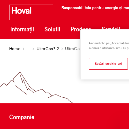
Responsabilitate pentru energie și m
Informații
Solutii
Produse
Servicii
Făcând clic pe „Acceptați toa
Home
...
UltraGas
2
UltraGas
2 (125-500)
a analiza utilizarea site-ului 
Setări cookie-uri
Companie