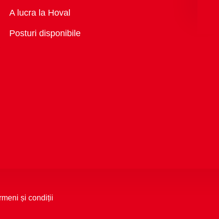
Vedere
A lucra la Hoval
generală
Posturi disponibile
rmeni și condiții