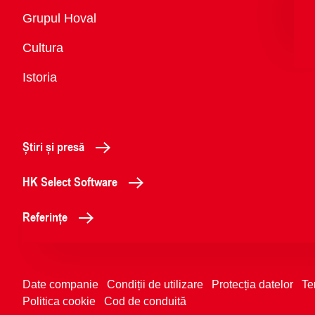
Vedere
Grupul Hoval
generală
Cultura
Istoria
Știri și presă
HK Select Software
Referințe
Date companie
Condiții de utilizare
Protecția datelor
Te
Politica cookie
Cod de conduită