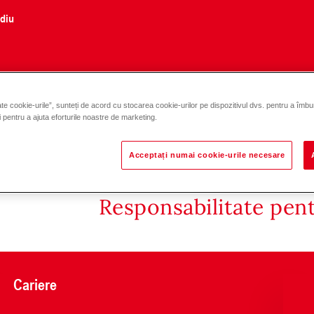
ediu
te cookie-urile”, sunteți de acord cu stocarea cookie-urilor pe dispozitivul dvs. pentru a îmbu
și pentru a ajuta eforturile noastre de marketing.
Acceptați numai cookie-urile necesare
Responsabilitate pen
Cariere