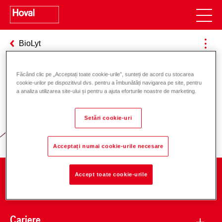
BioLyt
Făcând clic pe „Acceptați toate cookie-urile”, sunteți de acord cu stocarea
cookie-urilor pe dispozitivul dvs. pentru a îmbunătăți navigarea pe site, pentru
Responsabilitate pentru energie și
a analiza utilizarea site-ului și pentru a ajuta eforturile noastre de marketing.
mediu
Setări cookie-uri
Acceptați numai cookie-urile necesare
Accept toate cookie-urile
Companie
Cariere